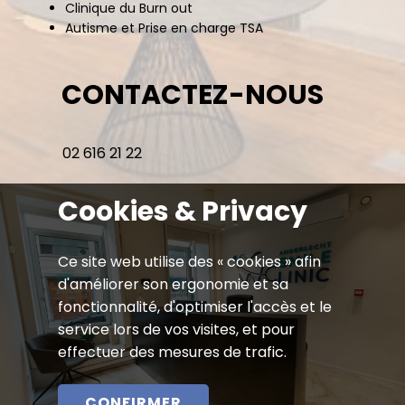
Clinique du Burn out
Autisme et Prise en charge TSA
CONTACTEZ-NOUS
02 616 21 22
Chaussée de Mons 102,
Cookies & Privacy
1070 Bruxelles
NOS HORAIRES
Ce site web utilise des « cookies » afin
d'améliorer son ergonomie et sa
fonctionnalité, d'optimiser l'accès et le
Lundi à vendredi : 9:00 - 18:30
service lors de vos visites, et pour
Samedi : 9:00 - 18:00
effectuer des mesures de trafic.
CONFIRMER