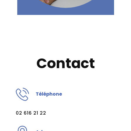
Contac​t
T​éléphone
02 616 21 22